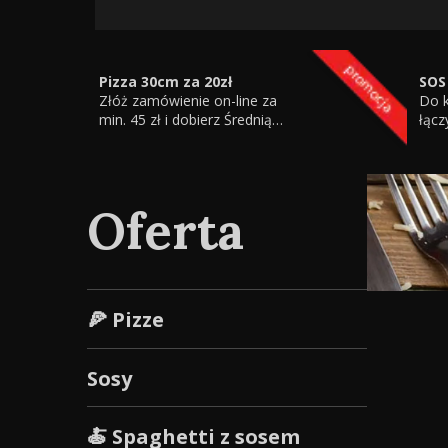
Pizza 30cm za 20zł
SOS
Złóż zamówienie on-line za
Do k
min. 45 zł i dobierz Średnią
łącz
pizzę (30cm) za 20zł.
pro
Promocja obowiązuje tylko
pro
przy zamówieniu przez
internet !!! Do pizzy za 20zł
Oferta
nie dajemy sosu w promocji.
Do wyboru pizze od 1-7
🍕 Pizze
Sosy
🍝 Spaghetti z sosem