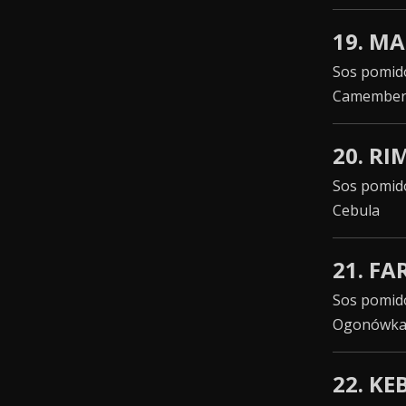
19. M
Sos pomido
Camember
20. RI
Sos pomido
Cebula
21. F
Sos pomido
Ogonówka, 
22. KE