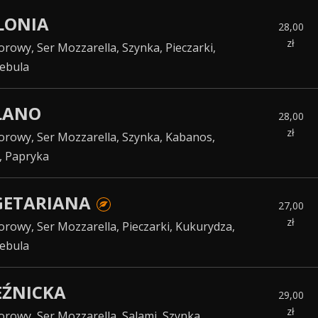
OLONIA
28,00
zł
rowy, Ser Mozzarella, Szynka, Pieczarki,
Cebula
ILANO
28,00
zł
rowy, Ser Mozzarella, Szynka, Kabanos,
, Papryka
EGETARIANA
27,00
zł
rowy, Ser Mozzarella, Pieczarki, Kukurydza,
Cebula
ZEŹNICKA
29,00
zł
rowy, Ser Mozzarella, Salami, Szynka,