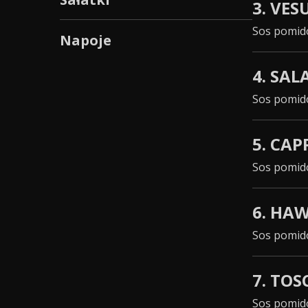
3. VES
Sos pomido
Napoje
4. SA
Sos pomido
5. CAP
Sos pomido
6. HA
Sos pomido
7. TO
Sos pomido