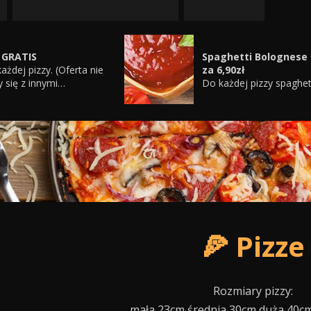
 GRATIS
Spaghetti Bolognese
ażdej pizzy. (Oferta nie
za 6,90zł
y się z innymi
Do każdej pizzy spaghet
mocjami i kuponami
Bolognese 400g w
mocyjnymi)
promocyjnej cenie 6,90z
Promocja obowiązuje ty
przy zamówieniu przez
internet !!! (Oferta nie łą
się z innymi promocjami
kuponami promocyjnym
🍕 Pizze
Rozmiary pizzy:
mała 23cm średnia 30cm duża 40