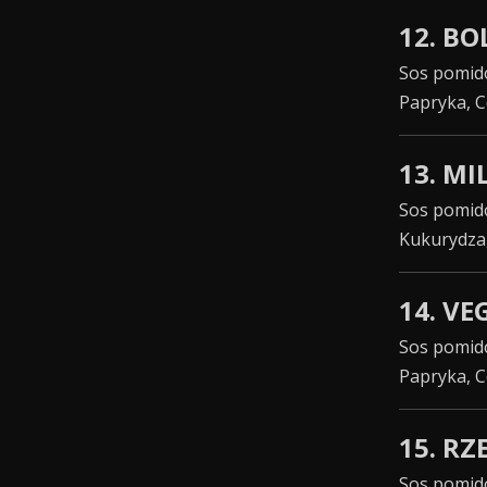
12. B
Sos pomido
Papryka, 
13. M
Sos pomido
Kukurydza
14. V
Sos pomido
Papryka, 
15. R
Sos pomido