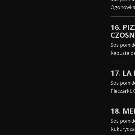
Ogonówka,
16. P
CZOS
Sos pomido
Kapusta p
17. LA
Sos pomid
Pieczarki,
18. M
Sos pomido
Kukurydza,