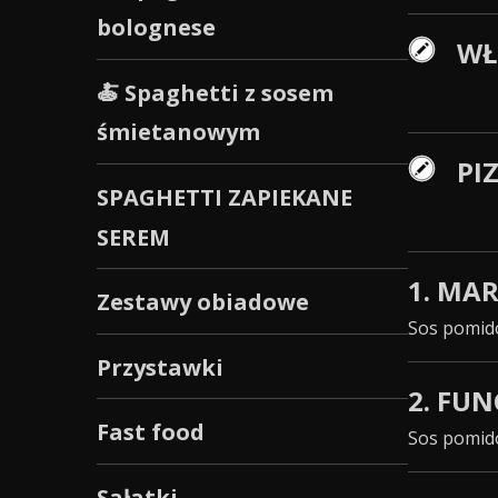
bolognese
WŁ
🍝 Spaghetti z sosem
śmietanowym
PI
SPAGHETTI ZAPIEKANE
SEREM
1. MA
Zestawy obiadowe
Sos pomid
Przystawki
2. FU
Fast food
Sos pomido
Sałatki