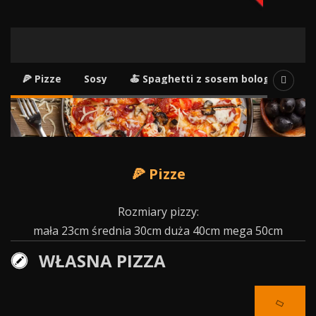
20zł. Promocja obowiązuje tylko
kuponami
przy zamówieniu przez internet !!!
Do pizzy za 20zł nie dajemy sosu
w promocji. Do wyboru pizze od 1-
7
Oferta
🍕 Pizze
Sosy
🍝 Spaghetti z sosem bolognese
🍕 Pizze
Rozmiary pizzy:
mała 23cm średnia 30cm duża 40cm mega 50cm
WŁASNA PIZZA